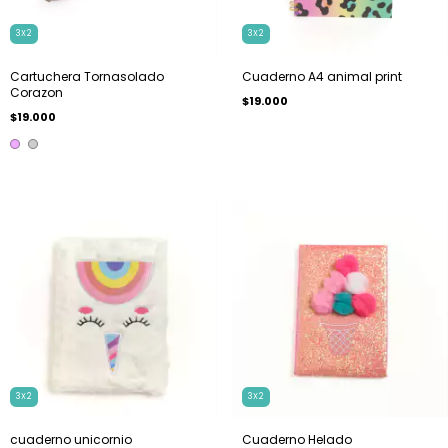
3X2
3X2
Cartuchera Tornasolado
Cuaderno A4 animal print
Corazon
$19.000
$19.000
3X2
3X2
cuaderno unicornio
Cuaderno Helado