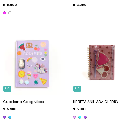
$18.900
$16.900
3X2
3X2
Cuaderno Goog vibes
LIBRETA ANILLADA CHERRY
$15.900
$15.000
+1