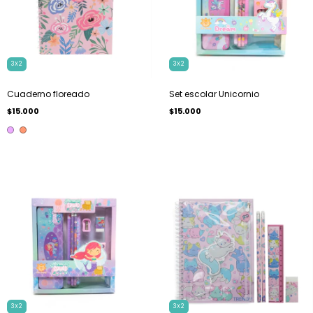
3X2
3X2
Cuaderno floreado
Set escolar Unicornio
$15.000
$15.000
3X2
3X2