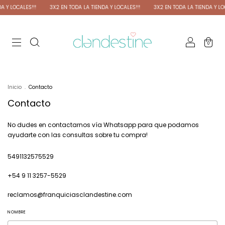
 Y LOCALES!!!
3X2 EN TODA LA TIENDA Y LOCALES!!!
3X2 EN TODA LA TIENDA Y LOC
0
Inicio
.
Contacto
Contacto
No dudes en contactarnos vía Whatsapp para que podamos
ayudarte con las consultas sobre tu compra!
5491132575529
+54 9 11 3257-5529
reclamos@franquiciasclandestine.com
NOMBRE