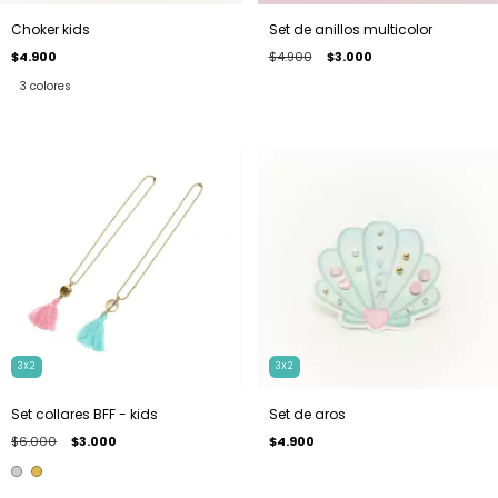
Choker kids
Set de anillos multicolor
$4.900
$4.900
$3.000
3 colores
3X2
3X2
Set collares BFF - kids
Set de aros
$6.000
$3.000
$4.900