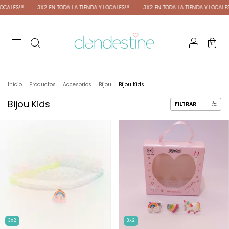
3X2 EN TODA LA TIENDA Y LOCALES!!!
3X2 EN TODA LA TIENDA Y LOCALES!!!
3X
0
Inicio
.
Productos
.
Accesorios
.
Bijou
.
Bijou Kids
Bijou Kids
FILTRAR
3X2
3X2