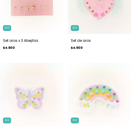
3X2
3X2
Set aros x 3 Abejitas
Set de aros
$4.900
$4.900
3X2
3X2