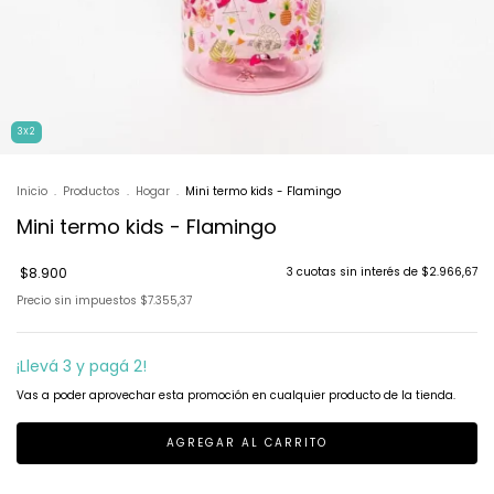
3X2
Inicio
.
Productos
.
Hogar
.
Mini termo kids - Flamingo
Mini termo kids - Flamingo
$8.900
3
cuotas sin interés de
$2.966,67
Precio sin impuestos
$7.355,37
¡Llevá 3 y pagá 2!
Vas a poder aprovechar esta promoción en cualquier producto de la tienda.