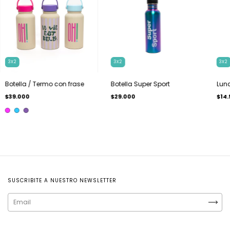
3X2
3X2
3X2
Botella / Termo con frase
Botella Super Sport
Lun
$39.000
$29.000
$14.
SUSCRIBITE A NUESTRO NEWSLETTER